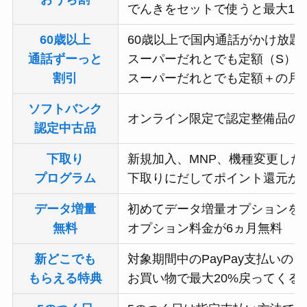
でんきをセットで使うと最大1,6
60歳以上
60歳以上で国内通話がかけ放題
通話ずーっと
スーパーだれとでも定額（S）
割引
スーパーだれとでも定額＋の月額料
ソフトバンク
オンライン限定で認定整備品のiP
認定中古品
下取り
新規加入、MNP、機種変更した
プログラム
下取りにだしてポイント還元か
データ増量
初めてデータ増量オプションを
無料
オプション料金が6ヵ月無料
新どこでも
対象期間中のPayPay支払いの
もらえる特典
お買い物で最大20%戻ってくる